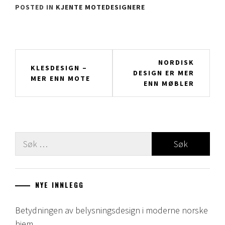
POSTED IN
KJENTE MOTEDESIGNERE
Innleggsnavigering
NORDISK
KLESDESIGN –
DESIGN ER MER
MER ENN MOTE
ENN MØBLER
Leit
etter:
NYE INNLEGG
Betydningen av belysningsdesign i moderne norske
hjem