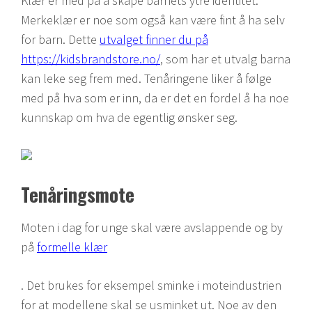
Klær er med på å skape barnets ytre identitet.
Merkeklær er noe som også kan være fint å ha selv
for barn. Dette
utvalget finner du på
https://kidsbrandstore.no/
, som har et utvalg barna
kan leke seg frem med. Tenåringene liker å følge
med på hva som er inn, da er det en fordel å ha noe
kunnskap om hva de egentlig ønsker seg.
Tenåringsmote
Moten i dag for unge skal være avslappende og by
på
formelle klær
. Det brukes for eksempel sminke i moteindustrien
for at modellene skal se usminket ut. Noe av den