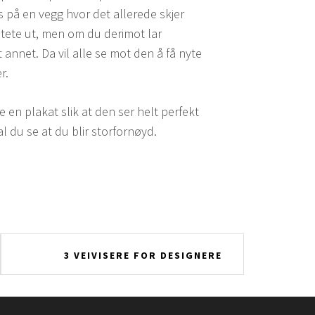
 på en vegg hvor det allerede skjer
tete ut, men om du derimot lar
t annet. Da vil alle se mot den å få nyte
r.
 en plakat slik at den ser helt perfekt
al du se at du blir storfornøyd.
3 VEIVISERE FOR DESIGNERE