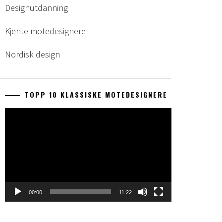
Designutdanning
Kjente motedesignere
Nordisk design
TOPP 10 KLASSISKE MOTEDESIGNERE
Videoavspelar
00:00
11:22