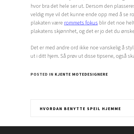
hvor bra det hele ser ut. Dersom den plasseres
veldig mye vil det kunne ende opp med å se ro
plakaten være
rommets fokus
blir det noe hel
plakatens skjønnhet, og det er jo det du ønske
Det er med andre ord ikke noe vanskelig å style
ut i ditt hjem. Så prøv ut disse tipsene, også sk
POSTED IN
KJENTE MOTEDESIGNERE
Innleggsnavigering
HVORDAN BENYTTE SPEIL HJEMME