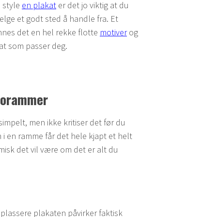
 style
en plakat
er det jo viktig at du
elge et godt sted å handle fra. Et
finnes det en hel rekke flotte
motiver
og
kat som passer deg.
otorammer
impelt, men ikke kritiser det før du
 i en ramme får det hele kjapt et helt
isk det vil være om det er alt du
 plassere plakaten påvirker faktisk